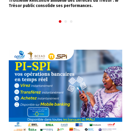
Troisième Rencontre annuelle des services du Trésor : le
L
Trésor public consolide ses performances.
O