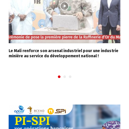
Le Mali renforce son arsenal industriel pour une industrie
L
minière au service du développement national !
A
d