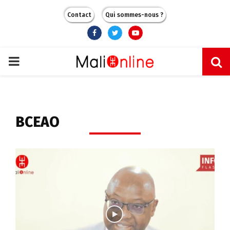
Contact
Qui sommes-nous ?
Facebook
Twitter
Youtube
PRIMARY
MENU
BCEAO