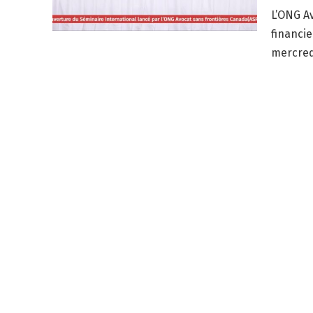
L’ONG Av
financie
mercredi