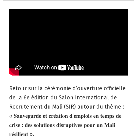
Retour sur la cérémonie d’ouverture officielle
de la 6e édition du Salon International de
Recrutement du Mali (SIR) autour du thème :
« 𝐒𝐚𝐮𝐯𝐞𝐠𝐚𝐫𝐝𝐞 𝐞𝐭 𝐜𝐫𝐞́𝐚𝐭𝐢𝐨𝐧 𝐝’𝐞𝐦𝐩𝐥𝐨𝐢𝐬 𝐞𝐧 𝐭𝐞𝐦𝐩𝐬 𝐝𝐞
𝐜𝐫𝐢𝐬𝐞 : 𝐝𝐞𝐬 𝐬𝐨𝐥𝐮𝐭𝐢𝐨𝐧𝐬 𝐝𝐢𝐬𝐫𝐮𝐩𝐭𝐢𝐯𝐞𝐬 𝐩𝐨𝐮𝐫 𝐮𝐧 𝐌𝐚𝐥𝐢
𝐫𝐞́𝐬𝐢𝐥𝐢𝐞𝐧𝐭 ».